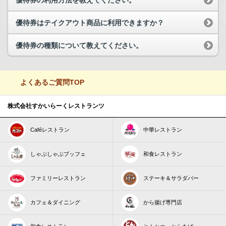
優待券の利用方法を教えてください。
優待券はテイクアウト商品に利用できますか？
優待券の種類について教えてください。
よくあるご質問TOP