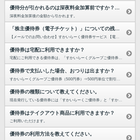
優待分が引かれるのは深夜料金加算前ですか？加算後ですか？
深夜料金加算後の金額から引かれます。
「株主優待券（電子チケット）」についての残高・有効期限・バーコード取得専用サイトに関しての問い合わせ先を教えてください。
【メールでのお問い合わせ】すかいらーく優待券サービス 【電話でのお問い合わせ】 すかいらーく株主優待券管理センター 0120‐723‐765
優待券は宅配に利用できますか？
宅配にご利用できる優待券は、「すかいらーくグループご優待券」となります。 「株主様ご優待カード」「すかいらーくご優待券」はご利用いただけませんのでご注意ください。 ※「すかいらーくご優待券」はスマートフォンでの画面表示やPCより印刷しご利用頂くオンライン優待券を指します。
優待券で支払いした場合、おつりは出ますか？
すかいらーくグループご優待券（500円券）⇒500円単位で割引き、お釣りはでません すかいらーくご優待券、株主優待券（電子チケット）⇒1円単位で利用できます また優待券利用時の差額分の支払方法は、現金、クレジットカード、グルメカード、各種ポイント（Vポイント等）、Suicaなどの電子マネーがご利用可能です。
優待券の種類について教えてください。
現在発行している優待券には「すかいらーくご優待券」と「すかいらーくグループご優待券」と「株主優待券（電子チケット）」の3種類がございます。 利用可能店舗はこちらをご覧ください。
優待券はテイクアウト商品に利用できますか？
ご利用いただけます。
優待券の利用方法を教えてください。