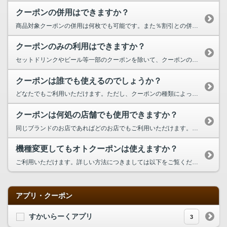
クーポンの併用はできますか？
商品対象クーポンの併用は何枚でも可能です。また％割引との併用もできます。 ただし、500円割引券は商品対象クーポンと併用できませんのでご注意ください。
クーポンのみの利用はできますか？
セットドリンクやビール等一部のクーポンを除いて、クーポンのみでもご利用いただけます。 詳しくはクーポン券記載の利用方法をご確認ください。
クーポンは誰でも使えるのでしょうか？
どなたでもご利用いただけます。ただし、クーポンの種類によっては、お使いいただける方が限られるものもございます。詳しくはクーポン記載の利用方法をご確認ください。
クーポンは何処の店舗でも使用できますか？
同じブランドのお店であればどのお店でもご利用いただけます。 ただしクーポンによっては、地域限定クーポン、オープン記念クーポンなど限定店舗のみでご利用いただけるものもございます。 また一部店舗ではメニューが違いご利用できない場合もございますのでご了承ください。 詳しくはクーポン記載の利用方法をご確認頂くか、お客様相談室までお問合せ下さい。 お客様...
機種変更してもオトクーポンは使えますか？
ご利用いただけます。詳しい方法につきましては以下をご覧ください。 ■フィーチャフォンからスマートフォンへの機種変更 ①オトクーポントップへアクセス ②「画面右上のメニューボタン(右上の3本線のアイコン)」を選択 ③「クーポン利用サービスガイド」を選択 ④「機種変更された方はこちら」を選択 ⑤「機種変更はこちらから」を選択 ⑥ご登録のメールアドレスをご入力頂き、「送信」をクリック...
アプリ・クーポン
すかいらーくアプリ
3