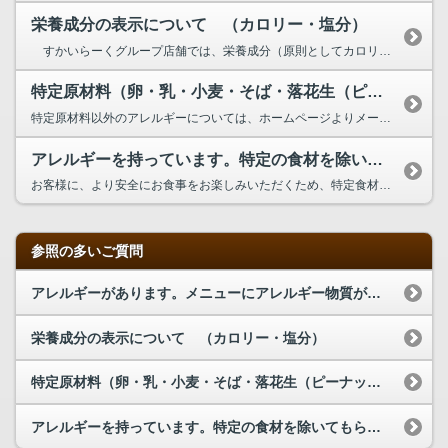
栄養成分の表示について （カロリー・塩分）
すかいらーくグループ店舗では、栄養成分（原則としてカロリー・塩分）を店舗のメニューに表示しています。 ・栄養成分値は、検査機関での分析値および、日本食品標準成分表による数値を元に算出しております。 ・調理条件等によって変化する場合もございますので目安としてください。 栄養成分表示についてのご注意 ・一部のブランドでは、カロリー・塩分表示を行っ...
特定原材料（卵・乳・小麦・そば・落花生（ピーナッツ）・えび・かに・くるみ・カシューナッツ）以外のアレルギーについて調べることはできますか？
特定原材料以外のアレルギーについては、ホームページよりメールか、フリーダイヤルからお問い合わせ下さい。 アレルギー情報は、メニュー変更や原材料の変更に伴い、随時更新いたしますので、常に最新情報のご確認をお願いいたします。 特定原材料の一覧（一部ブランドは、特定原材料に準ずるものも含む)をブランドごとにご用意しています。 詳しくは こちらをご覧ください。 上記以外のアレルギ...
アレルギーを持っています。特定の食材を除いてもらうことはできますか？
お客様に、より安全にお食事をお楽しみいただくため、特定食材のお取り除き及び別添えなどの対応はいたしかねますので、あらかじめご了承ください。 申し訳ございませんが、お客様ご自身でアレルギー情報を確認してお召し上がりいただけるメニューをご注文下さい。 またアレルギー情報は、メニュー変更や原材料の変更に伴い、随時更新いたしますので、常に最新情報のご確認をお願いいたします。 メ...
参照の多いご質問
アレルギーがあります。メニューにアレルギー物質が含まれているかを調べられますか？
栄養成分の表示について （カロリー・塩分）
特定原材料（卵・乳・小麦・そば・落花生（ピーナッツ）・えび・かに・くるみ・カシューナッツ）以外のアレルギーについて調べることはできますか？
アレルギーを持っています。特定の食材を除いてもらうことはできますか？