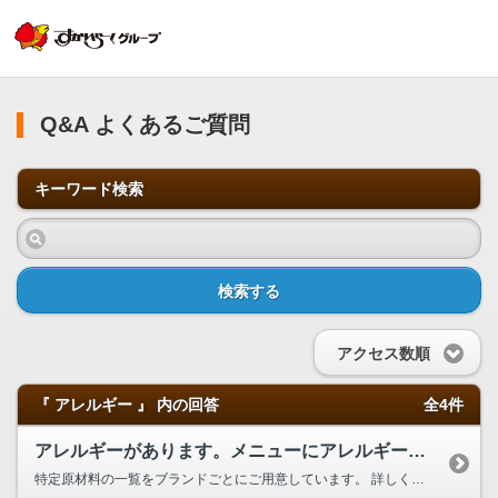
Q&A よくあるご質問
キーワード検索
検索する
アクセス数順
『 アレルギー 』 内の回答
全4件
アレルギーがあります。メニューにアレルギー物質が含まれているかを調べられますか？
特定原材料の一覧をブランドごとにご用意しています。 詳しくは こちらをご覧ください。 通常の食器、器具で調理・盛付しておりますので、感受性の高い方、重篤な症状を起こす場合はご注意下さい。 またガスト、ジョナサン、バーミヤン、グラッチェガーデンズ、ステーキガスト、夢庵、藍屋、三〇三では、特定原材料を含む食材を原材料として使用していない、お子さま向け低アレルゲンメニューをご用意しており...