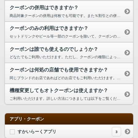
クーポンの併用はできますか？
商品対象クーポンの併用は何枚でも可能です。また％割引との併用もできます。 ただし、500円割引券は商品対象クーポンと併用できませんのでご注意ください。
クーポンのみの利用はできますか？
セットドリンクやビール等一部のクーポンを除いて、クーポンのみでもご利用いただけます。 詳しくはクーポン券記載の利用方法をご確認ください。
クーポンは誰でも使えるのでしょうか？
どなたでもご利用いただけます。ただし、クーポンの種類によっては、お使いいただける方が限られるものもございます。詳しくはクーポン記載の利用方法をご確認ください。
クーポンは何処の店舗でも使用できますか？
同じブランドのお店であればどのお店でもご利用いただけます。 ただしクーポンによっては、地域限定クーポン、オープン記念クーポンなど限定店舗のみでご利用いただけるものもございます。 また一部店舗ではメニューが違いご利用できない場合もございますのでご了承ください。 詳しくはクーポン記載の利用方法をご確認頂くか、お客様相談室までお問合せ下さい。 お客様...
機種変更してもオトクーポンは使えますか？
ご利用いただけます。詳しい方法につきましては以下をご覧ください。 ■フィーチャフォンからスマートフォンへの機種変更 ①オトクーポントップへアクセス ②「画面右上のメニューボタン(右上の3本線のアイコン)」を選択 ③「クーポン利用サービスガイド」を選択 ④「機種変更された方はこちら」を選択 ⑤「機種変更はこちらから」を選択 ⑥ご登録のメールアドレスをご入力頂き、「送信」をクリック...
アプリ・クーポン
すかいらーくアプリ
3